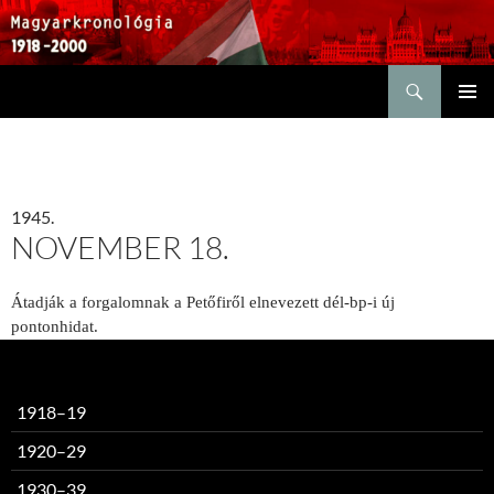
Keresés
KILÉPÉS
ELSŐDL
A
MENÜ
TARTALOMBA
1945.
NOVEMBER 18.
Átadják a forgalomnak a Petőfiről elnevezett dél-bp-i új
pontonhidat.
1918–19
1920–29
1930–39