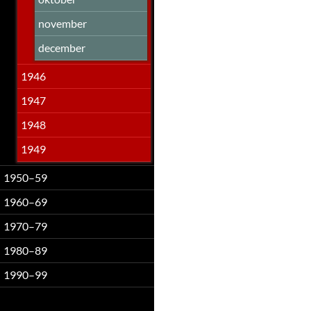
november
december
1946
1947
1948
1949
1950–59
1960–69
1970–79
1980–89
1990–99