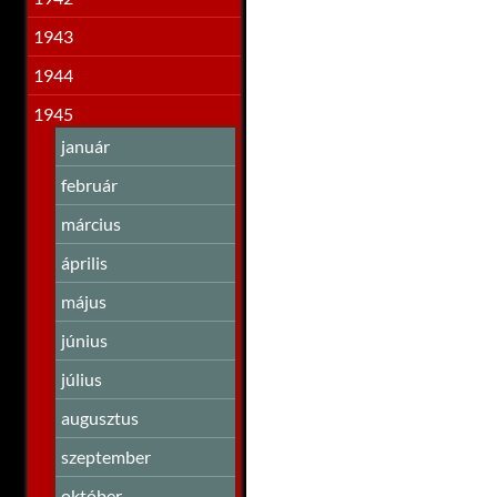
1943
1944
1945
január
február
március
április
május
június
július
augusztus
szeptember
október