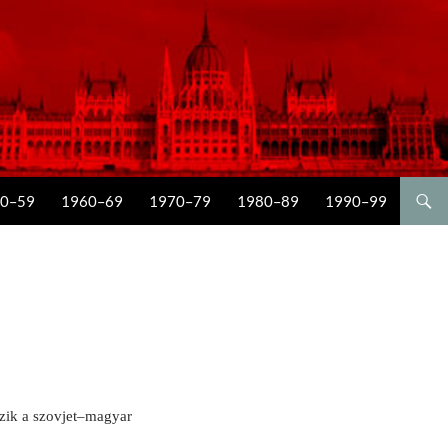
0–59
1960–69
1970–79
1980–89
1990–99
zik a szovjet–magyar