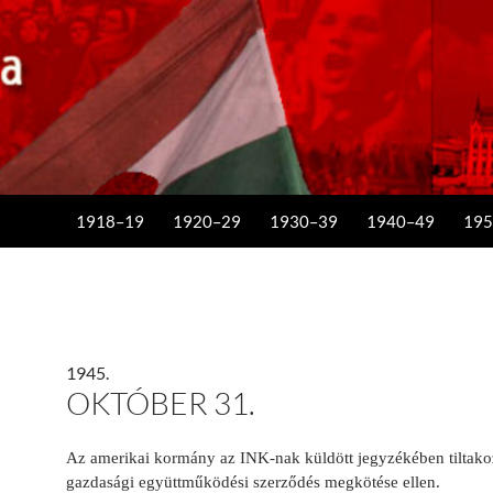
KILÉPÉS A TARTALOMBA
1918–19
1920–29
1930–39
1940–49
195
1945.
OKTÓBER 31.
Az amerikai kormány az INK-nak küldött jegyzékében tiltako
gazdasági együttműködési szerződés megkötése ellen.