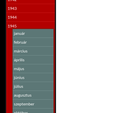
1943
1944
1945
január
február
március
április
május
június
július
augusztus
szeptember
október