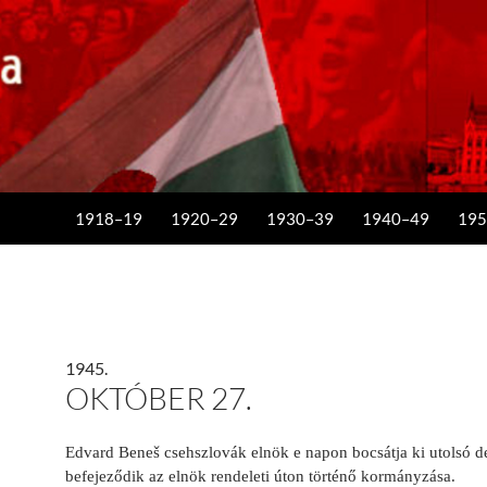
KILÉPÉS A TARTALOMBA
1918–19
1920–29
1930–39
1940–49
195
1945.
OKTÓBER 27.
Edvard Beneš csehszlovák elnök e napon bocsátja ki utolsó d
befejeződik az elnök rendeleti úton történő kormányzása.