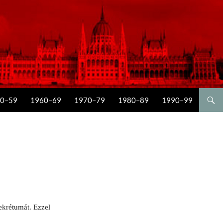
0–59
1960–69
1970–79
1980–89
1990–99
ekrétumát. Ezzel