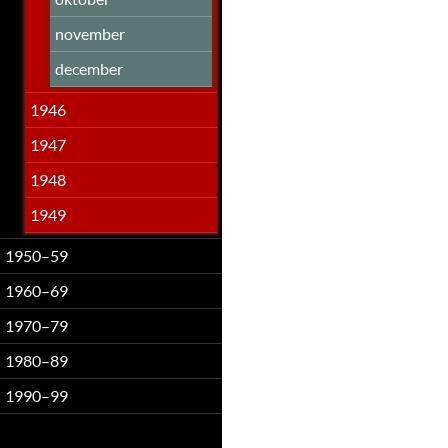
november
december
1946
1947
1948
1949
1950–59
1960–69
1970–79
1980–89
1990–99