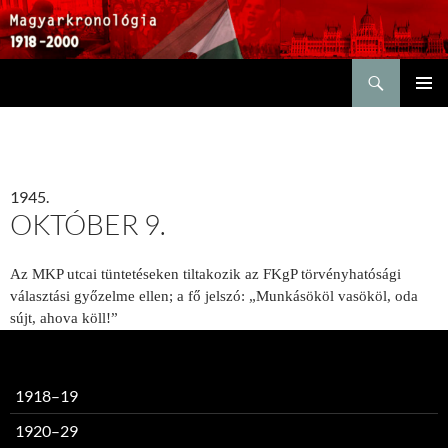
Keresés
KILÉPÉS
ELSŐDL
A
MENÜ
TARTALOMBA
1945.
OKTÓBER 9.
Az MKP utcai tüntetéseken tiltakozik az FKgP törvényhatósági
választási győzelme ellen; a fő jelszó: „Munkásököl vasököl, oda
sújt, ahova köll!”
1918–19
1920–29