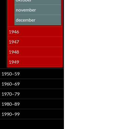
november
december
1946
1947
1948
1949
1950–59
1960–69
1970–79
1980–89
1990–99