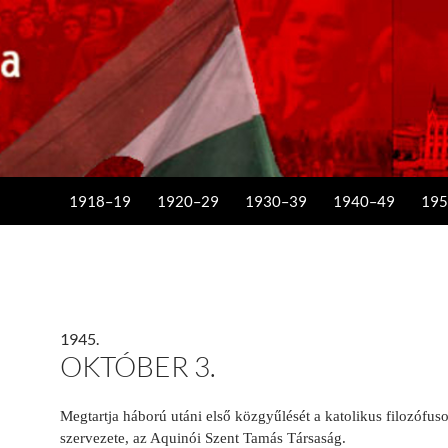
KILÉPÉS A TARTALOMBA
1918–19
1920–29
1930–39
1940–49
195
1945.
OKTÓBER 3.
Megtartja háború utáni első közgyűlését a katolikus filozófus
szervezete, az Aquinói Szent Tamás Társaság.