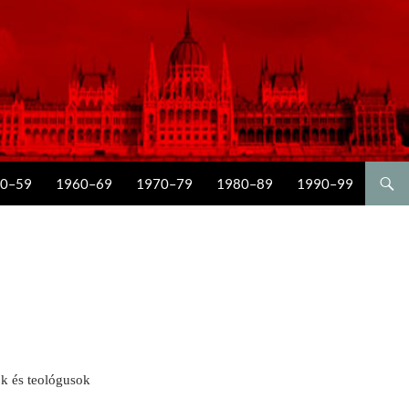
0–59
1960–69
1970–79
1980–89
1990–99
ok és teológusok