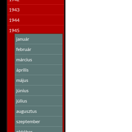
1943
1944
1945
január
február
március
április
május
június
július
augusztus
szeptember
október