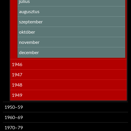
július
augusztus
szeptember
október
november
december
1946
1947
1948
1949
1950–59
1960–69
1970–79