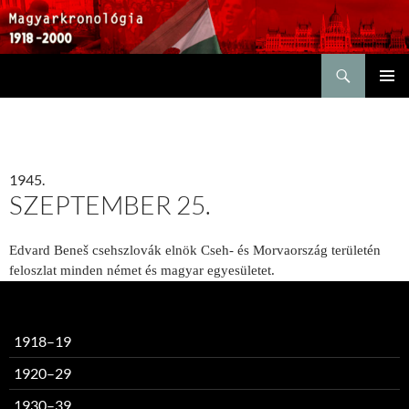
Keresés
KILÉPÉS
ELSŐDL
A
MENÜ
TARTALOMBA
1945.
SZEPTEMBER 25.
Edvard Beneš csehszlovák elnök Cseh- és Morvaország területén
feloszlat minden német és magyar egyesületet.
1918–19
1920–29
1930–39