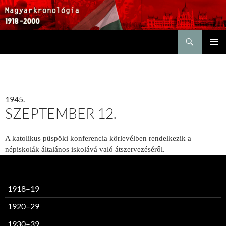
Keresés
KILÉPÉS
ELSŐDL
A
MENÜ
TARTALOMBA
1945.
SZEPTEMBER 12.
A katolikus püspöki konferencia körlevélben rendelkezik a
népiskolák általános iskolává való átszervezéséről.
1918–19
1920–29
1930–39