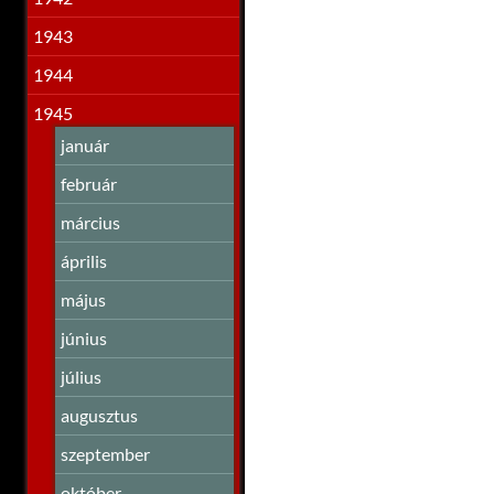
1943
1944
1945
január
február
március
április
május
június
július
augusztus
szeptember
október