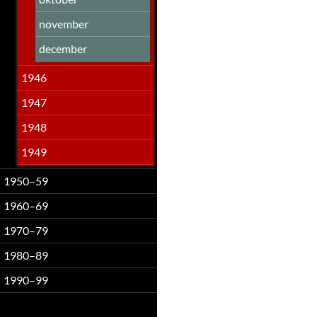
november
december
1946
1947
1948
1949
1950–59
1960–69
1970–79
1980–89
1990–99