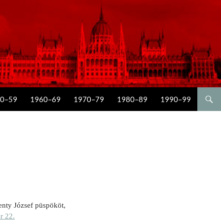
0–59
1960–69
1970–79
1980–89
1990–99
enty József püspököt,
r 22.