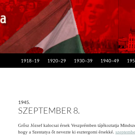
KILÉPÉS A TARTALOMBA
1918–19
1920–29
1930–39
1940–49
195
1945.
SZEPTEMBER 8.
Grősz József kalocsai érsek Veszprémben tájékoztatja Mindsz
hogy a Szentatya őt nevezte ki esztergomi érsekké.
szeptembe