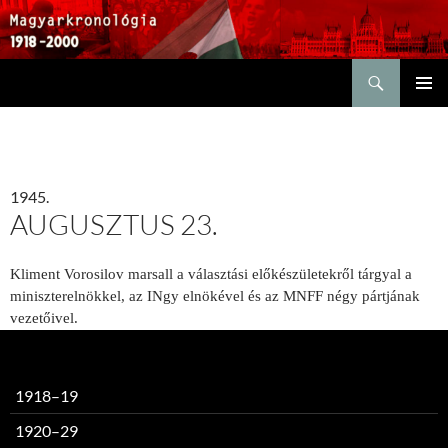
Keresés
KILÉPÉS
ELSŐDL
A
MENÜ
TARTALOMBA
1945.
AUGUSZTUS 23.
Kliment Vorosilov marsall a választási előkészületekről tárgyal a
miniszterelnökkel, az INgy elnökével és az MNFF négy pártjának
vezetőivel.
1918–19
1920–29