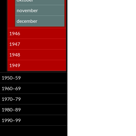
november
december
1946
1947
1948
1949
1950–59
1960–69
1970–79
1980–89
1990–99