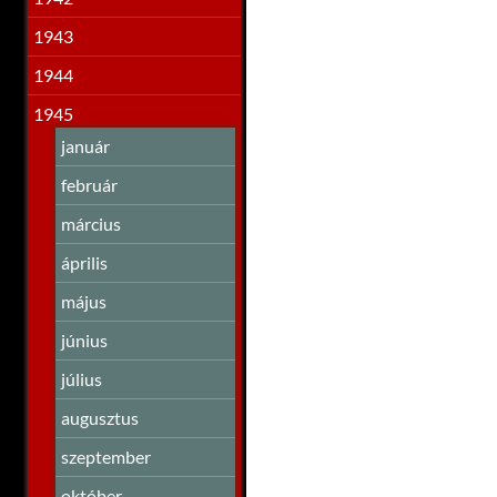
1943
1944
1945
január
február
március
április
május
június
július
augusztus
szeptember
október