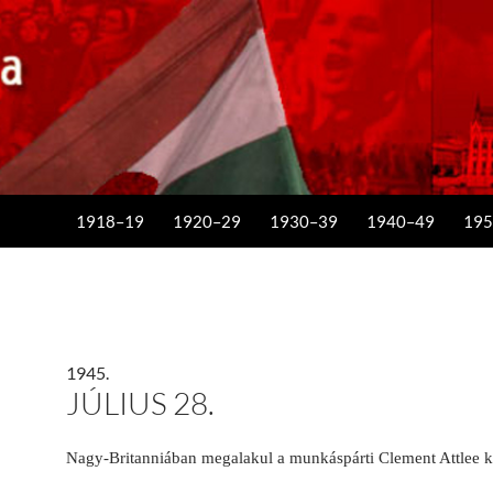
KILÉPÉS A TARTALOMBA
1918–19
1920–29
1930–39
1940–49
195
1945.
JÚLIUS 28.
Nagy-Britanniában megalakul a munkáspárti Clement Attlee 