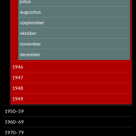
július
augusztus
szeptember
október
november
december
1946
1947
1948
1949
1950–59
1960–69
1970–79