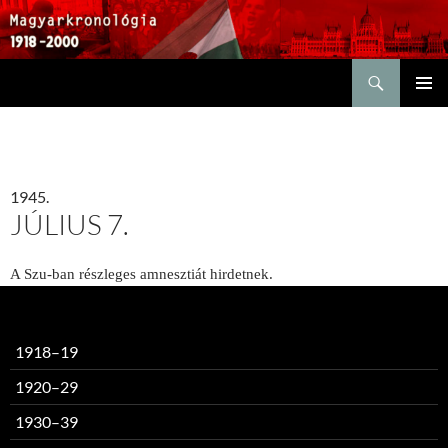
Keresés
KILÉPÉS
ELSŐDL
A
MENÜ
TARTALOMBA
1945.
JÚLIUS 7.
A Szu-ban részleges amnesztiát hirdetnek.
1918–19
1920–29
1930–39