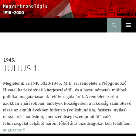
Keresés
KILÉPÉS
ELSŐDL
A
MENÜ
TARTALOMBA
1945.
JÚLIUS 1.
Megjelenik az INK 3820/1945. M.E. sz. rendelete a Népgondozó
Hivatal hatáskörének kiterjesztéséről, és a hazai németek múltbeli
politikai magatartásának felülvizsgálatáról. A rendelet szerint
azokban a járásokban, amelyek községeiben a lakosság számottevő
része az elmúlt években hitlerista (volksbundista, fasiszta, nyilas)
magatartást tanúsított, „nemzethűségi szempontból” való
felülvizsgálat céljából három főből álló bizottságokat kell felállítani.
augusztus 9.