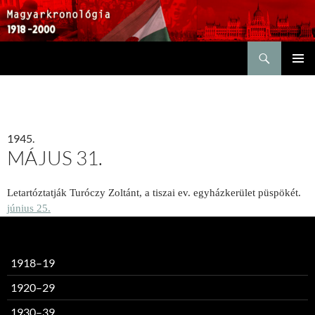
Keresés
KILÉPÉS
ELSŐDL
A
MENÜ
TARTALOMBA
1945.
MÁJUS 31.
Letartóztatják Turóczy Zoltánt, a tiszai ev. egyházkerület püspökét.
június 25.
1918–19
1920–29
1930–39