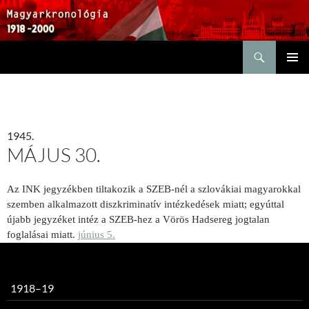
Keresés
KILÉPÉS
ELSŐDL
A
MENÜ
TARTALOMBA
1945.
MÁJUS 30.
Az INK jegyzékben tiltakozik a SZEB-nél a szlovákiai magyarokkal
szemben alkalmazott diszkriminatív intézkedések miatt; egyúttal
újabb jegyzéket intéz a SZEB-hez a Vörös Hadsereg jogtalan
foglalásai miatt.
június 5.
1918–19