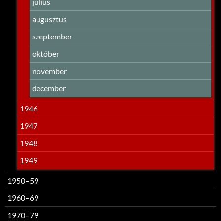
július
augusztus
szeptember
október
november
december
1946
1947
1948
1949
1950–59
1960–69
1970–79