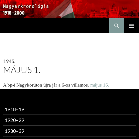
Keresés
KILÉPÉS
ELSŐDL
A
MENÜ
TARTALOMBA
1945.
MÁJUS 1.
A bp-i Nagykörúton újra jár a 6-os villamos.
május 16.
1918–19
1920–29
1930–39