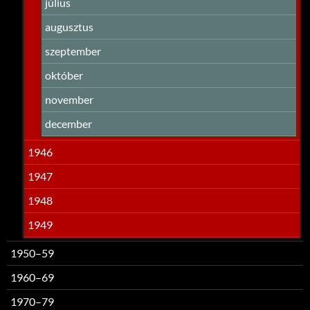
július
augusztus
szeptember
október
november
december
1946
1947
1948
1949
1950–59
1960–69
1970–79