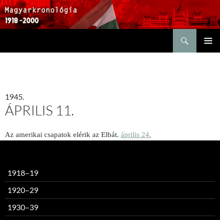
Keresés
KILÉPÉS
ELSŐDL
A
MENÜ
TARTALOMBA
1945.
ÁPRILIS 11.
Az amerikai csapatok elérik az Elbát.
április 24.
1918–19
1920–29
1930–39