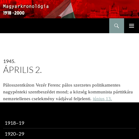
Keresés
KILÉPÉS
ELSŐDL
A
MENÜ
TARTALOMBA
1945.
ÁPRILIS 2.
Pálosszentkúton Vezér Ferenc pálos szerzetes politikamentes
nagypénteki szentbeszédet mond; a község kommunista párttitkára
nemzetellenes cselekmény vádjával feljelenti.
június 13.
1918–19
1920–29