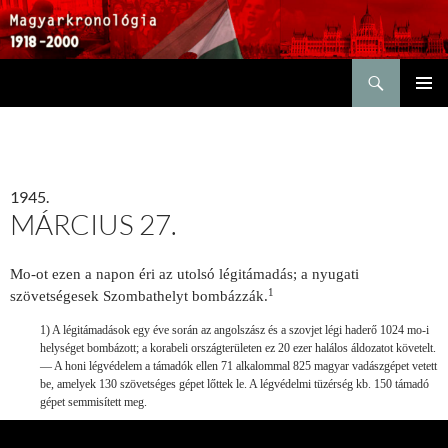
Keresés
KILÉPÉS
ELSŐDL
A
MENÜ
TARTALOMBA
1945.
MÁRCIUS 27.
Mo-ot ezen a napon éri az utolsó légitámadás; a nyugati
1
szövetségesek Szombathelyt bombázzák.
1) A légitámadások egy éve során az angolszász és a szovjet légi haderő 1024 mo-i
helységet bombázott; a korabeli országterületen ez 20 ezer halálos áldozatot követelt.
— A honi légvédelem a támadók ellen 71 alkalommal 825 magyar vadászgépet vetett
be, amelyek 130 szövetséges gépet lőttek le. A légvédelmi tüzérség kb. 150 támadó
gépet semmisített meg.