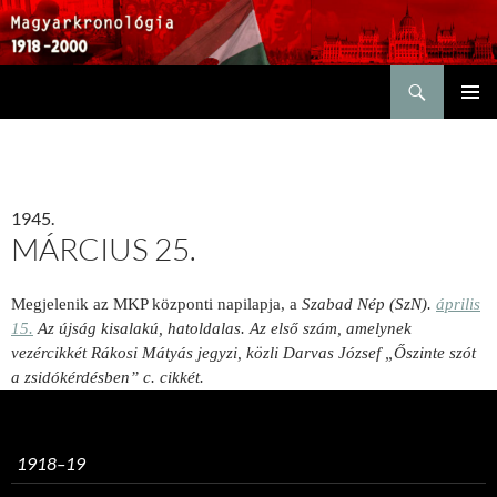
Keresés
KILÉPÉS
ELSŐDL
A
MENÜ
TARTALOMBA
1945.
MÁRCIUS 25.
Megjelenik az MKP központi napilapja, a
Szabad Nép (SzN).
április
15.
Az újság kisalakú, hatoldalas. Az első szám, amelynek
vezércikkét Rákosi Mátyás jegyzi, közli Darvas József „Őszinte szót
a zsidókérdésben” c. cikkét.
1918–19