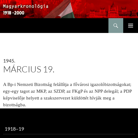
Keresés
KILÉPÉS
ELSŐDL
A
MENÜ
TARTALOMBA
1945.
MÁRCIUS 19.
A Bp-i Nemzeti Bizottság felállítja a fővárosi igazolóbizottságokat;
egy-egy tagot az MKP, az SZDP, az FKgP és az NPP delegál; a PDP
képviselője helyett a szakszervezet küldöttét hívják meg a
bizottságba.
1918–19