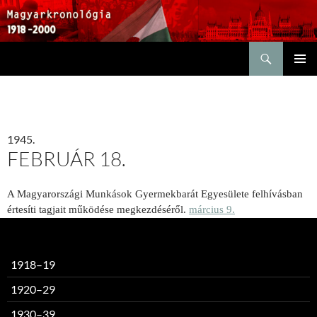
Keresés
KILÉPÉS
ELSŐDL
A
MENÜ
TARTALOMBA
1945.
FEBRUÁR 18.
A Magyarországi Munkások Gyermekbarát Egyesülete felhívásban
értesíti tagjait működése megkezdéséről.
március 9.
1918–19
1920–29
1930–39