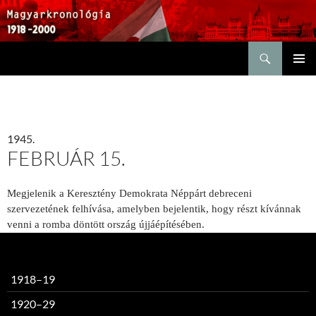
Keresés
KILÉPÉS
ELSŐDL
A
MENÜ
TARTALOMBA
1945.
FEBRUÁR 15.
Megjelenik a Keresztény Demokrata Néppárt debreceni
szervezetének felhívása, amelyben bejelentik, hogy részt kívánnak
venni a romba döntött ország újjáépítésében.
1918–19
1920–29