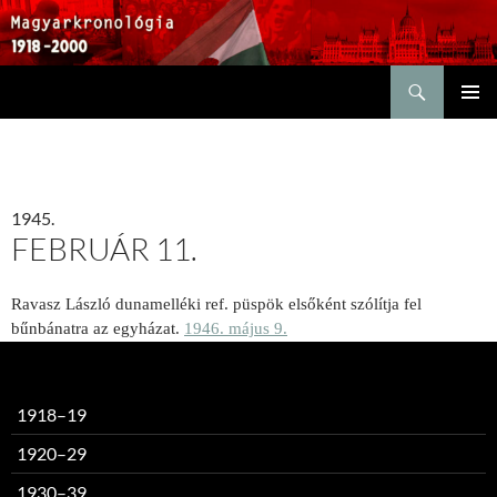
Keresés
KILÉPÉS
ELSŐDL
A
MENÜ
TARTALOMBA
1945.
FEBRUÁR 11.
Ravasz László dunamelléki ref. püspök elsőként szólítja fel
bűnbánatra az egyházat.
1946. május 9.
1918–19
1920–29
1930–39