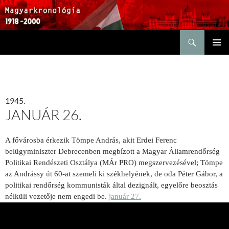
Keresés
KILÉPÉS
ELSŐDL
A
MENÜ
TARTALOMBA
1945.
JANUÁR 26.
A fővárosba érkezik Tömpe András, akit Erdei Ferenc
belügyminiszter Debrecenben megbízott a Magyar Államrendőrség
Politikai Rendészeti Osztálya (MÁr PRO) megszervezésével; Tömpe
az Andrássy út 60-at szemeli ki székhelyének, de oda Péter Gábor, a
politikai rendőrség kommunisták által dezignált, egyelőre beosztás
nélküli vezetője nem engedi be.
január 27.