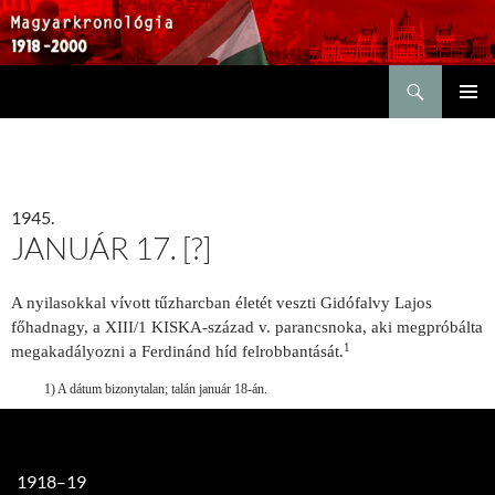
Keresés
KILÉPÉS
ELSŐDL
A
MENÜ
TARTALOMBA
1945.
JANUÁR 17. [?]
A nyilasokkal vívott tűzharcban életét veszti Gidófalvy Lajos
főhadnagy, a XIII/1 KISKA-század v. parancsnoka, aki megpróbálta
1
megakadályozni a Ferdinánd híd felrobbantását.
1) A dátum bizonytalan; talán január 18-án.
1918–19