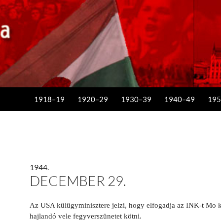
KILÉPÉS A TARTALOMBA
1918–19
1920–29
1930–39
1940–49
195
1944.
DECEMBER 29.
Az USA külügyminisztere jelzi, hogy elfogadja az INK-t Mo k
hajlandó vele fegyverszünetet kötni.