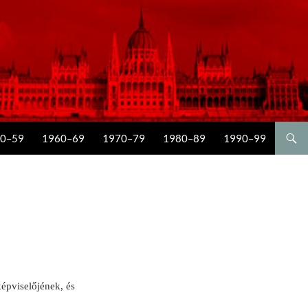
0–59
1960–69
1970–79
1980–89
1990–99
épviselőjének, és