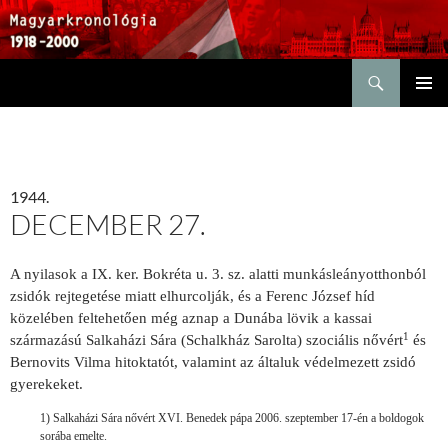
Keresés
KILÉPÉS
ELSŐDL
A
MENÜ
TARTALOMBA
1944.
DECEMBER 27.
A nyilasok a IX. ker. Bokréta u. 3. sz. alatti munkásleányotthonból
zsidók rejtegetése miatt elhurcolják, és a Ferenc József híd
közelében feltehetően még aznap a Dunába lövik a kassai
1
származású Salkaházi Sára (Schalkház Sarolta) szociális nővért
és
Bernovits Vilma hitoktatót, valamint az általuk védelmezett zsidó
gyerekeket.
1) Salkaházi Sára nővért XVI. Benedek pápa 2006. szeptember 17-én a boldogok
sorába emelte.