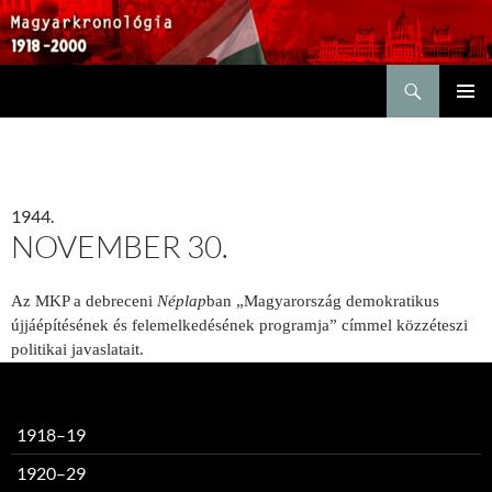
Keresés
KILÉPÉS
ELSŐDL
A
MENÜ
TARTALOMBA
1944.
NOVEMBER 30.
Az MKP a debreceni
Néplap
ban „Magyarország demokratikus
újjáépítésének és felemelkedésének programja” címmel közzéteszi
politikai javaslatait.
1918–19
1920–29