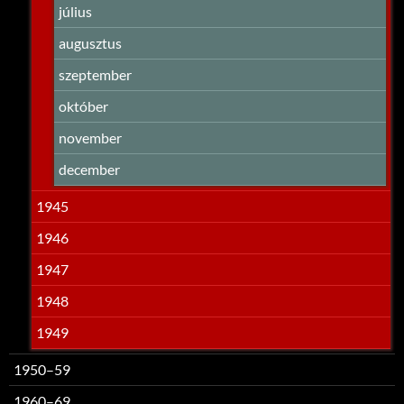
július
augusztus
szeptember
október
november
december
1945
1946
1947
1948
1949
1950–59
1960–69