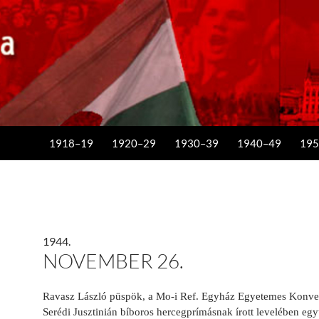
KILÉPÉS A TARTALOMBA
1918–19
1920–29
1930–39
1940–49
195
1944.
NOVEMBER 26.
Ravasz László püspök, a Mo-i Ref. Egyház Egyetemes Konven
Serédi Jusztinián bíboros hercegprímásnak írott levelében együ