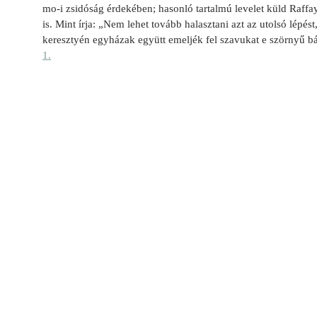
mo-i zsidóság érdekében; hasonló tartalmú levelet küld Raff
is. Mint írja: „Nem lehet tovább halasztani azt az utolsó lépé
keresztyén egyházak együtt emeljék fel szavukat e szörnyű 
1.