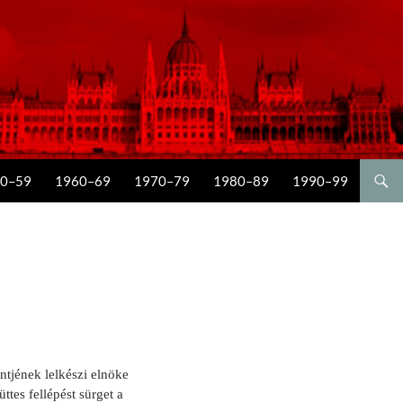
0–59
1960–69
1970–79
1980–89
1990–99
tjének lelkészi elnöke
ttes fellépést sürget a