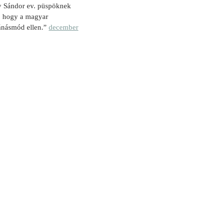
ay Sándor ev. püspöknek
st, hogy a magyar
bánásmód ellen.”
december