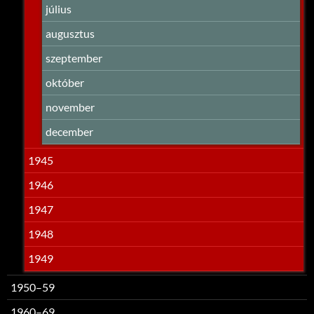
július
augusztus
szeptember
október
november
december
1945
1946
1947
1948
1949
1950–59
1960–69