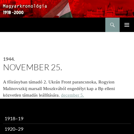
Keresés
KILÉPÉS
ELSŐDL
A
MENÜ
TARTALOMBA
1944.
NOVEMBER 25.
A főirányban támadó 2. Ukrán Front parancsnoka, Rogyion
Malinovszkij marsall Moszkvából engedélyt kap a Bp elleni
közvetlen támadás leállítására.
december 5.
1918–19
1920–29