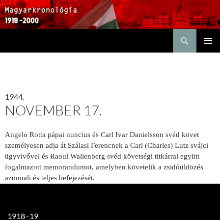
Keresés
KILÉPÉS
ELSŐDL
A
MENÜ
TARTALOMBA
1944.
NOVEMBER 17.
Angelo Rotta pápai nuncius és Carl Ivar Danielsson svéd követ
személyesen adja át Szálasi Ferencnek a Carl (Charles) Lutz svájci
ügyvivővel és Raoul Wallenberg svéd követségi titkárral együtt
fogalmazott memorandumot, amelyben követelik a zsidóüldözés
azonnali és teljes befejezését.
1918–19