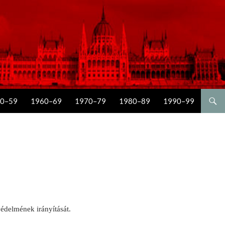
0–59
1960–69
1970–79
1980–89
1990–99
édelmének irányítását.