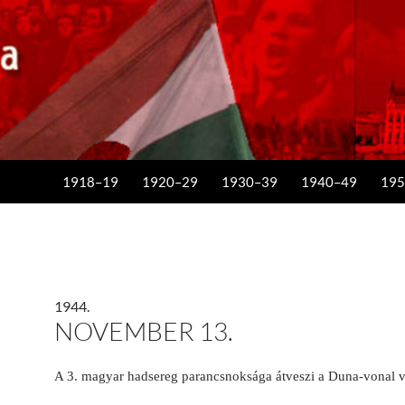
KILÉPÉS A TARTALOMBA
1918–19
1920–29
1930–39
1940–49
195
1944.
NOVEMBER 13.
A 3. magyar hadsereg parancsnoksága átveszi a Duna-vonal v