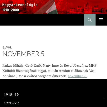
Keresés
KILÉPÉS
ELSŐDL
A
MENÜ
TARTALOMBA
1944.
NOVEMBER 5.
Farkas Mihály, Gerő Ernő, Nagy Imre és Révai József, az MKP
Külföldi Bizottságának tagjai, miután Aradon találkoznak Vas
Zoltánnal, Moszkvából Szegedre érkeznek.
november 7.
1918–19
1920–29