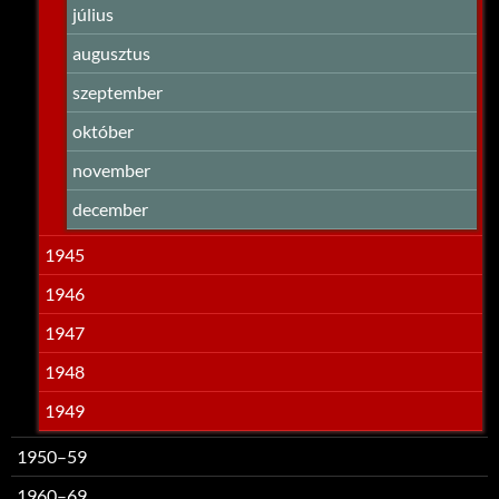
július
augusztus
szeptember
október
november
december
1945
1946
1947
1948
1949
1950–59
1960–69