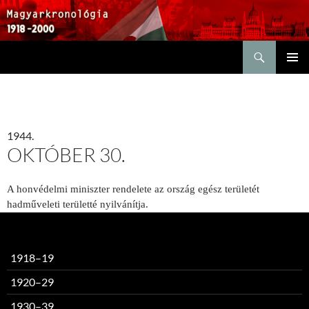
Keresés
KILÉPÉS
ELSŐDL
A
MENÜ
TARTALOMBA
1944.
OKTÓBER 30.
A honvédelmi miniszter rendelete az ország egész területét
hadműveleti területté nyilvánítja.
1918–19
1920–29
1930–39