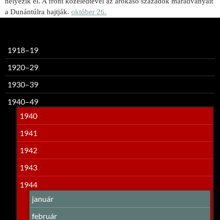
helyezik el. A front közeledtével az árokásó századok maradványait
a Dunántúlra hajtják.
október 26.
1918–19
1920–29
1930–39
1940–49
1940
1941
1942
1943
1944
január
február