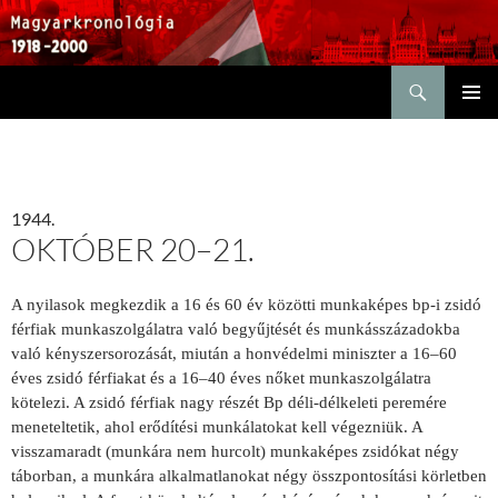
Keresés
KILÉPÉS
ELSŐDL
A
MENÜ
TARTALOMBA
1944.
OKTÓBER 20–21.
A nyilasok megkezdik a 16 és 60 év közötti munkaképes bp-i zsidó
férfiak munkaszolgálatra való begyűjtését és munkásszázadokba
való kényszersorozását, miután a honvédelmi miniszter a 16–60
éves zsidó férfiakat és a 16–40 éves nőket munkaszolgálatra
kötelezi. A zsidó férfiak nagy részét Bp déli-délkeleti peremére
meneteltetik, ahol erődítési munkálatokat kell végezniük. A
visszamaradt (munkára nem hurcolt) munkaképes zsidókat négy
táborban, a munkára alkalmatlanokat négy összpontosítási körletben