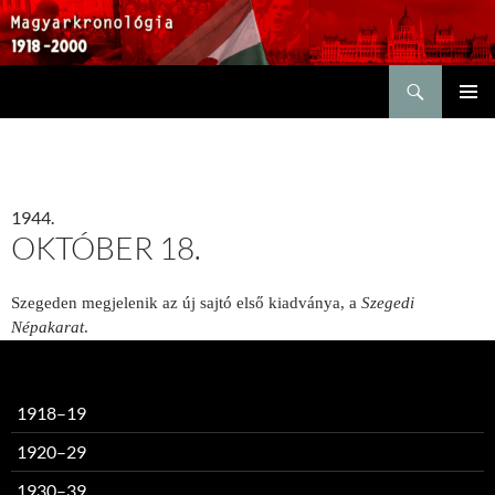
Keresés
KILÉPÉS
ELSŐDL
A
MENÜ
TARTALOMBA
1944.
OKTÓBER 18.
Szegeden megjelenik az új sajtó első kiadványa, a
Szegedi
Népakarat
.
1918–19
1920–29
1930–39