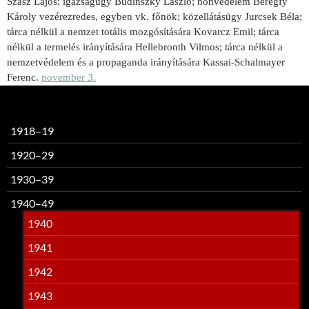
Szász Lajos; igazságügy Budinszky László; honvédelem Beregfy
Károly vezérezredes, egyben vk. főnök; közellátásügy Jurcsek Béla;
tárca nélkül a nemzet totális mozgósítására Kovarcz Emil; tárca
nélkül a termelés irányítására Hellebronth Vilmos; tárca nélkül a
nemzetvédelem és a propaganda irányítására Kassai-Schalmayer
Ferenc.
november 3.
1918–19
1920–29
1930–39
1940–49
1940
1941
1942
1943