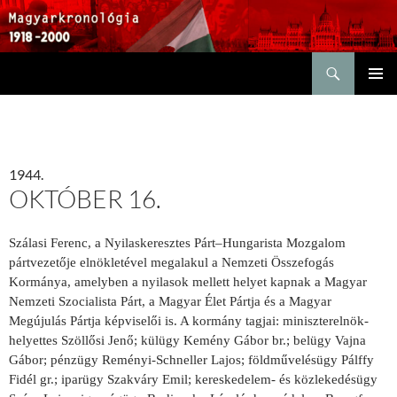
Keresés
KILÉPÉS
ELSŐDL
A
MENÜ
TARTALOMBA
1944.
OKTÓBER 16.
Szálasi Ferenc, a Nyilaskeresztes Párt–Hungarista Mozgalom
pártvezetője elnökletével megalakul a Nemzeti Összefogás
Kormánya, amelyben a nyilasok mellett helyet kapnak a Magyar
Nemzeti Szocialista Párt, a Magyar Élet Pártja és a Magyar
Megújulás Pártja képviselői is. A kormány tagjai: miniszterelnök-
helyettes Szöllősi Jenő; külügy Kemény Gábor br.; belügy Vajna
Gábor; pénzügy Reményi-Schneller Lajos; földművelésügy Pálffy
Fidél gr.; iparügy Szakváry Emil; kereskedelem- és közlekedésügy