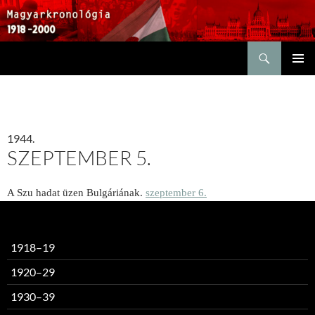
Keresés
KILÉPÉS
ELSŐDL
A
MENÜ
TARTALOMBA
1944.
SZEPTEMBER 5.
A Szu hadat üzen Bulgáriának.
szeptember 6.
1918–19
1920–29
1930–39