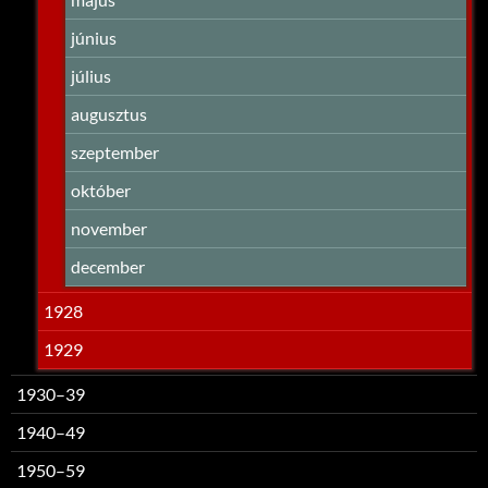
június
július
augusztus
szeptember
október
november
december
1928
1929
1930–39
1940–49
1950–59