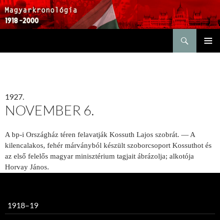
Keresés
KILÉPÉS
ELSŐDL
A
MENÜ
TARTALOMBA
1927.
NOVEMBER 6.
A bp-i Országház téren felavatják Kossuth Lajos szobrát. — A
kilenc­alakos, fehér márványból készült szo­borcsoport Kossuthot és
az első felelős magyar minisztérium tagjait áb­rázolja; alkotója
Horvay János.
1918–19