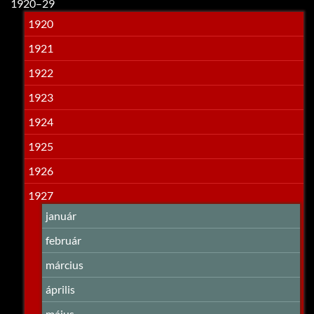
1920–29
1920
1921
1922
1923
1924
1925
1926
1927
január
február
március
április
május