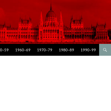
0–59
1960–69
1970–79
1980–89
1990–99