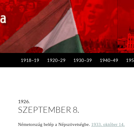
KILÉPÉS A TARTALOMBA
1918–19
1920–29
1930–39
1940–49
195
1926.
SZEPTEMBER 8.
Németország belép a Nép­szövetségbe.
1933. október 14.