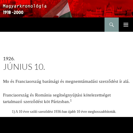
Keresés
KILÉPÉS
ELSŐDL
A
MENÜ
TARTALOMBA
1926.
JÚNIUS 10.
Mo és Franciaország barátsági és megnemtá­madási szerződést ír alá.
Franciaország és Románia segít­ségnyújtási kötelezettséget
1
tartalmazó szerződést köt Párizsban.
1) A 10 évre szóló szerződést 1936-ban újabb 10 évre meghosszabbították.