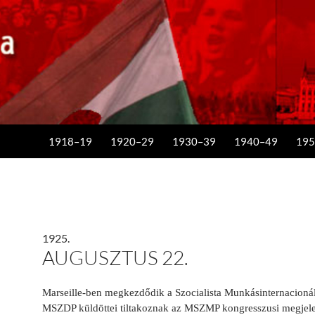
KILÉPÉS A TARTALOMBA
1918–19
1920–29
1930–39
1940–49
195
1925.
AUGUSZTUS 22.
Marseille-ben megkezdődik a Szocialista Munkásin­ternacioná
MSZDP küldöttei tiltakoznak az MSZMP kongresszusi megjele