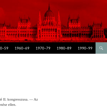
0–59
1960–69
1970–79
1980–89
1990–99
lé II. kongresszusa. — Az
nése ellen.