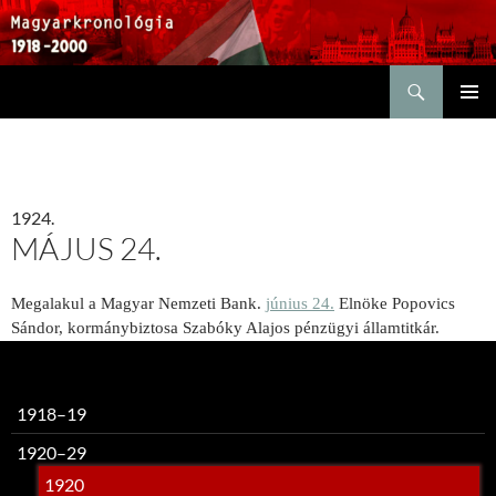
Keresés
KILÉPÉS
ELSŐDL
A
MENÜ
TARTALOMBA
1924.
MÁJUS 24.
Megalakul a Magyar Nemzeti Bank.
június 24.
Elnöke Popovics
Sándor, kormánybiztosa Szabóky Alajos pénzügyi államtitkár.
1918–19
1920–29
1920