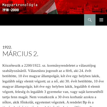
Keresés
KILÉPÉS
ELSŐDL
A
MENÜ
TARTALOMBA
1922.
MÁRCIUS 2.
Közzéteszik a 2200/1922. sz. kormányrendeletet a választójog
szabályozásáról. Választásra jogosult az a férfi, aki 24. évét
betöltötte, 10 éve magyar állampolgár, két éve egy helyben lakik,
legalább négy elemit végzett; az a nő, aki 30. évét betöltötte, 10 éve
magyar állam­polgár, két éve egy helyben lakik, leg­alább 4 elemit
végzett, feleség és leg­alább 3 gyermeke van, vagy saját kerese­téből
tartja fenn magát. Nem vonatko­zik a 30 éves korhatár azokra a
nőkre, akik főiskolát, egyetemet végeztek. A rendelet Bp és a