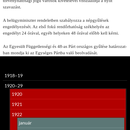
törvényhatósági jogú városok kivételével visszaállítja a nyílt
szavazást.
A belügyminiszter rendeletben szabályozza a népgyűlések
engedélyezését. Az első fokú rendőrha­tóság székhelyén az
engedélyt 24 órával, egyéb helyeken 48 órával előbb kell kérni.
Az Egyesült Függetlenségi és 48-as Párt országos gyűlése határozat­
ban mondja ki az Egységes Pártba való beolvadását.
1918–19
1920–29
1920
1921
1922
január