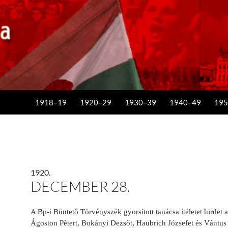
KILÉPÉS A TARTALOMBA
1918–19
1920–29
1930–39
1940–49
195
1920.
DECEMBER 28.
A Bp-i Büntető Tör­vényszék gyorsított tanácsa ítéletet hir­det
Ágoston Pétert, Bokányi Dezsőt, Haubrich Józsefet és Vántus K