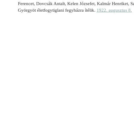
Ferencet, Dovcsák Antalt, Kelen Józsefet, Kalmár Henriket, S
Györgyöt élet­fogytiglani fegyházra ítélik.
1922. augusztus 8.