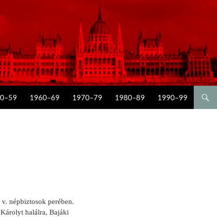
0–59
1960–69
1970–79
1980–89
1990–99
 a v. népbiztosok perében.
árolyt ha­lálra, Bajáki