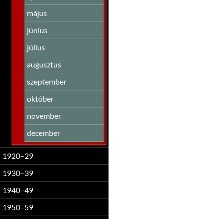
május
június
július
augusztus
szeptember
október
november
december
1920–29
1930–39
1940–49
1950–59