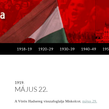
KILÉPÉS A TARTALOMBA
1918–19
1920–29
1930–39
1940–49
195
1919.
MÁJUS 22.
A Vörös Hadsereg visszafoglalja Miskolcot.
május 29.