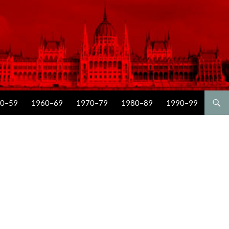
0–59
1960–69
1970–79
1980–89
1990–99