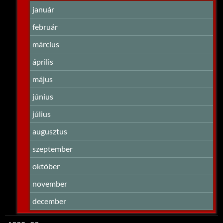
január
február
március
április
május
június
július
augusztus
szeptember
október
november
december