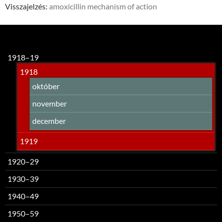
Visszajelzés:
amoxicillin mechanism of action
Visszajelzés:
penicillin allergy
1918–19
1918
október
november
december
1919
1920–29
1930–39
1940–49
1950–59