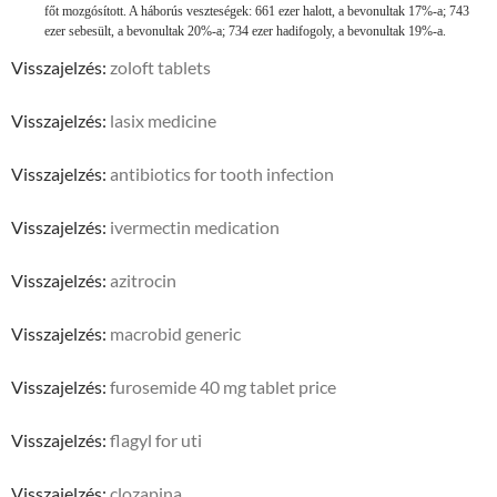
főt mozgósított. A háborús veszteségek: 661 ezer halott, a bevonultak 17%-a; 743
ezer sebesült, a bevonultak 20%-a; 734 ezer hadifogoly, a bevonultak 19%-a.
Visszajelzés:
zoloft tablets
Visszajelzés:
lasix medicine
Visszajelzés:
antibiotics for tooth infection
Visszajelzés:
ivermectin medication
Visszajelzés:
azitrocin
Visszajelzés:
macrobid generic
Visszajelzés:
furosemide 40 mg tablet price
Visszajelzés:
flagyl for uti
Visszajelzés:
clozapina