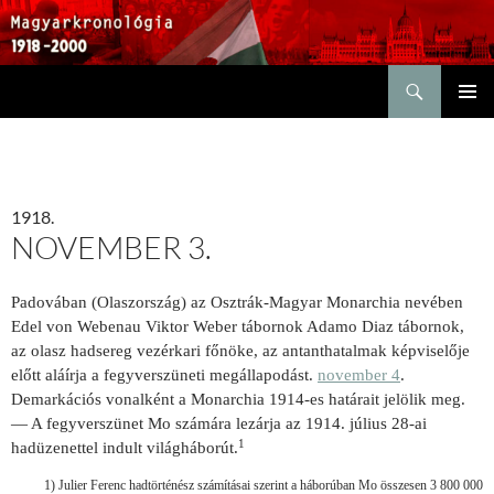
Keresés
KILÉPÉS
ELSŐDL
A
MENÜ
TARTALOMBA
1918.
NOVEMBER 3.
Padovában (Olaszország)
az Osztrák-Magyar Monarchia nevé­ben
Edel von Webenau Viktor
Weber tábornok
Adamo Diaz tábornok,
az olasz hadsereg vezér­kari főnöke, az antanthatalmak képvise­lője
előtt
aláírja a fegyverszüneti megállapodást.
november 4
.
Demarkációs vonalként
a Monarchia 1914-es határait jelölik meg.
— A fegyver­szünet Mo számára le­zárja az 1914. július 28-ai
1
hadüzenettel indult világháborút.
1) Julier Ferenc had­történész számításai szerint a háború­ban Mo összesen 3 800 000